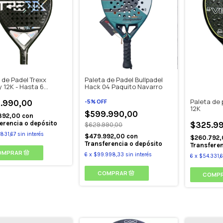
 de Padel Trexx
Paleta de Padel Bullpadel
y 12K - Hasta 6
Hack 04 Paquito Navarro
 sin interes.
Paleta de 
-
5
%
OFF
.990,00
12K
$599.990,00
392,00
con
erencia o depósito
$325.9
$629.990,00
831,67
sin interés
$479.992,00
con
$260.792
Transferencia o depósito
Transferen
6
x
$99.998,33
sin interés
6
x
$54.331,6