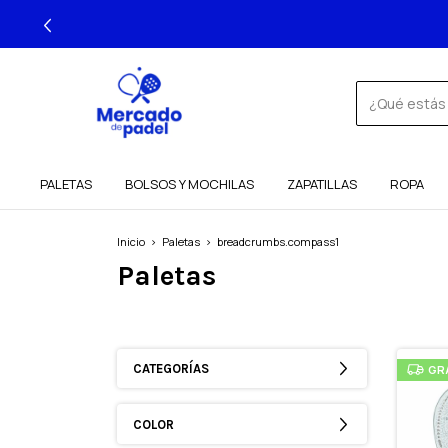
3
PALETAS
BOLSOS Y MOCHILAS
ZAPATILLAS
ROPA
Inicio
>
Paletas
>
breadcrumbs.compass1
Paletas
CATEGORÍAS
GR
COLOR