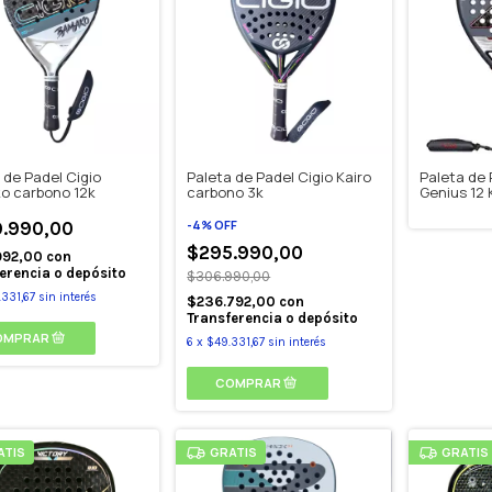
 de Padel Cigio
Paleta de Padel Cigio Kairo
Paleta de 
o carbono 12k
carbono 3k
Genius 12 
-
4
%
OFF
.990,00
$295.990,00
992,00
con
erencia o depósito
$306.990,00
331,67
sin interés
$236.792,00
con
Transferencia o depósito
6
x
$49.331,67
sin interés
ATIS
GRATIS
GRATIS