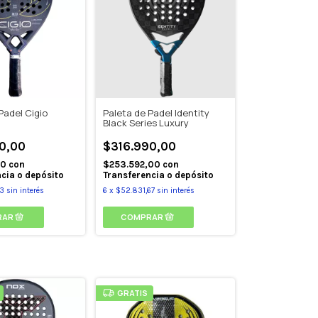
Padel Cigio
Paleta de Padel Identity
Black Series Luxury
0,00
$316.990,00
00
con
$253.592,00
con
cia o depósito
Transferencia o depósito
33
sin interés
6
x
$52.831,67
sin interés
GRATIS