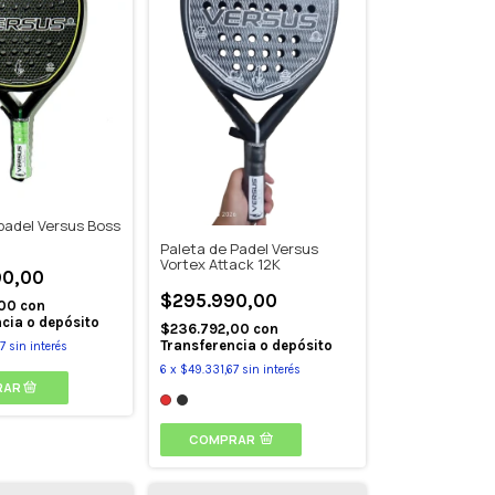
padel Versus Boss
Paleta de Padel Versus
Vortex Attack 12K
90,00
$295.990,00
,00
con
cia o depósito
$236.792,00
con
Transferencia o depósito
7
sin interés
6
x
$49.331,67
sin interés
COMPRAR