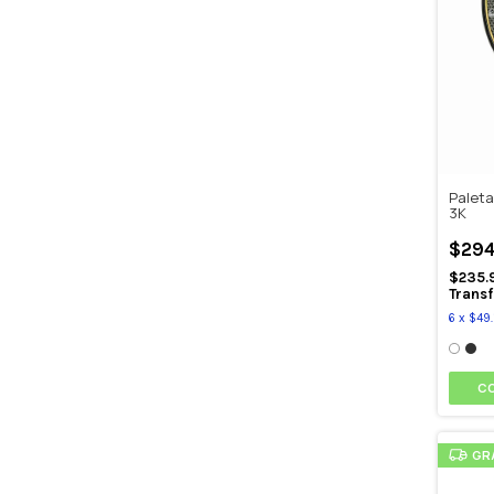
Paleta
3K
$294
$235.
Transf
6
x
$49.
C
GR