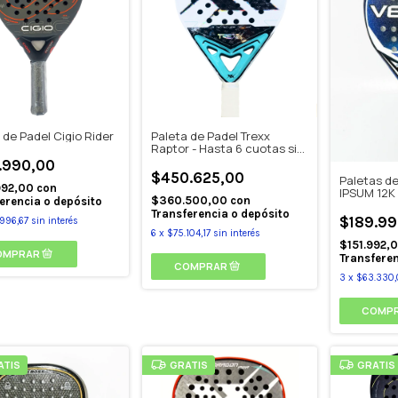
 de Padel Cigio Rider
Paleta de Padel Trexx
Raptor - Hasta 6 cuotas sin
interes
.990,00
$450.625,00
Paletas de
992,00
con
IPSUM 12K
$360.500,00
con
erencia o depósito
Transferencia o depósito
$189.99
996,67
sin interés
6
x
$75.104,17
sin interés
$151.992,
Transferen
3
x
$63.330,
ATIS
GRATIS
GRATIS