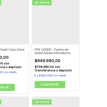
GRATIS
Padel Cigio Doha
PRE ORDER - Paleta de
padel Adidas Metalbone
Reserve 2026
0,00
$949.990,00
,00
con
$759.992,00
con
cia o depósito
Transferencia o depósito
,00
sin interés
6
x
$158.331,67
sin interés
RAR
GRATIS