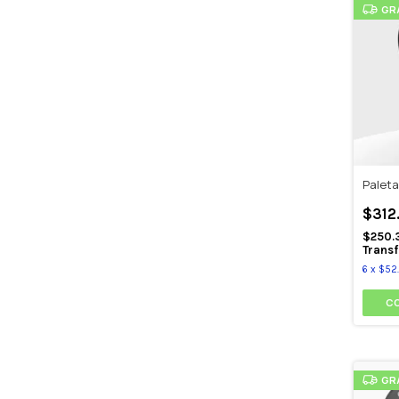
GR
Paleta
$312
$250.
Transf
6
x
$52.
GR