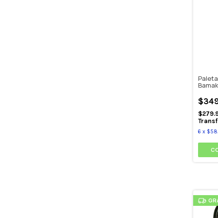
Paleta
Bamak
$349
$279.
Transf
6
x
$58.
GR