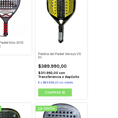
Padel Nox At10
K
Paleta de Padel Versus VS
P1
$389.990,00
$311.992,00
con
Transferencia o depósito
6
x
$64.998,33
sin interés
COMPRAR
GRATIS