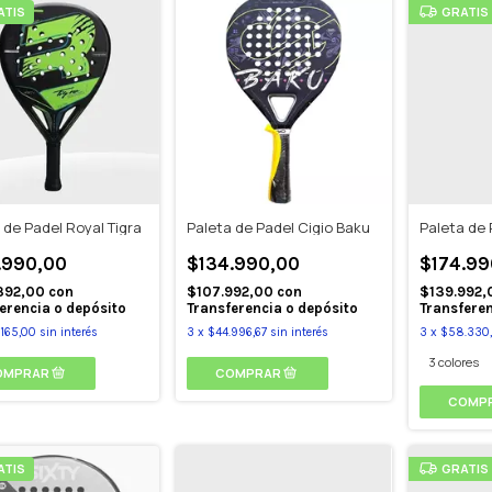
ATIS
GRATIS
 de Padel Royal Tigra
Paleta de Padel Cigio Baku
Paleta de 
.990,00
$134.990,00
$174.99
392,00
con
$107.992,00
con
$139.992
erencia o depósito
Transferencia o depósito
Transferen
165,00
sin interés
3
x
$44.996,67
sin interés
3
x
$58.330
3 colores
COMP
ATIS
GRATIS