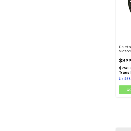
Paleta
Victor
cuotas
$322
$258.
Transf
6
x
$53.