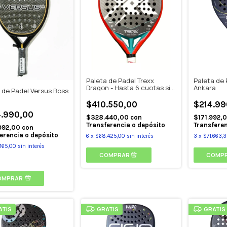
Paleta de Padel Trexx
Paleta de 
Dragon - Hasta 6 cuotas sin
Ankara
 de Padel Versus Boss
interes
$410.550,00
$214.99
.990,00
$328.440,00
con
$171.992,
Transferencia o depósito
Transferen
992,00
con
erencia o depósito
6
x
$68.425,00
sin interés
3
x
$71.663,
165,00
sin interés
OMPRAR
ATIS
GRATIS
GRATIS