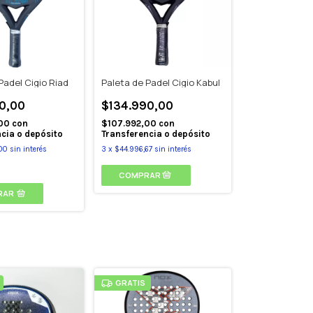
Padel Cigio Riad
Paleta de Padel Cigio Kabul
0,00
$134.990,00
,00
con
$107.992,00
con
cia o depósito
Transferencia o depósito
00
sin interés
3
x
$44.996,67
sin interés
RAR
GRATIS