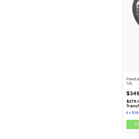
Paleta
12k
$348
$279.
Transf
6
x
$58.
C