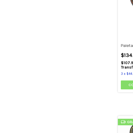
Paleta
$134
$107.
Transf
3
x
$44.
GR