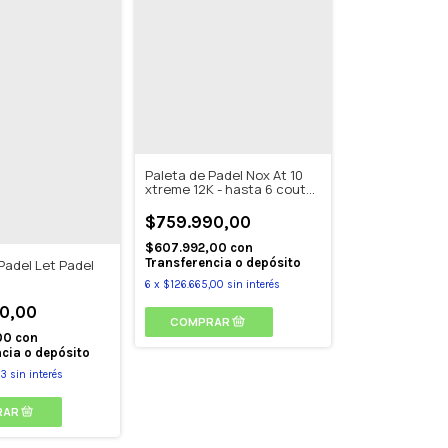
Paleta de Padel Nox At 10
xtreme 12K - hasta 6 coutas
sin interes
$759.990,00
$607.992,00
con
Transferencia o depósito
Padel Let Padel
6
x
$126.665,00
sin interés
0,00
00
con
cia o depósito
33
sin interés