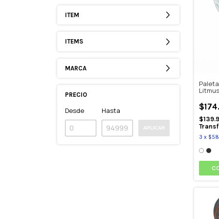
ITEM
ITEMS
MARCA
Paleta
Litmus
PRECIO
$174
Desde
Hasta
$139.
Transf
APLICAR
3
x
$58
C