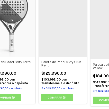
 de Padel Sixty Terra
Paleta de Padel Sixty Club
Paleta de 
Rent
Willow
.990,00
$129.990,00
$184.99
192,00
con
$103.992,00
con
$147.992,
erencia o depósito
Transferencia o depósito
Transferen
165,00
sin interés
3
x
$43.330,00
sin interés
3
x
$61.663,
OMPRAR