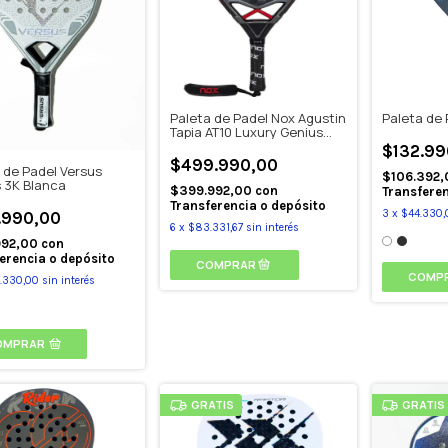
Paleta de Padel Nox Agustin
Paleta de 
Tapia AT10 Luxury Genius
18K
$132.99
$499.990,00
 de Padel Versus
$106.392
 3K Blanca
$399.992,00
con
Transferen
Transferencia o depósito
3
x
$44.330,
.990,00
6
x
$83.331,67
sin interés
992,00
con
erencia o depósito
COMP
.330,00
sin interés
OMPRAR
GRATIS
GRATIS