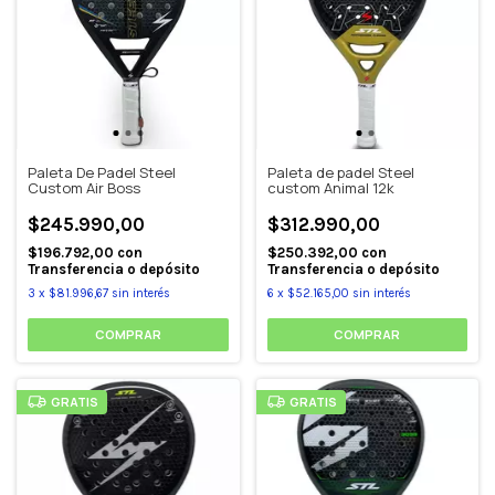
Paleta De Padel Steel
Paleta de padel Steel
Custom Air Boss
custom Animal 12k
$245.990,00
$312.990,00
$196.792,00
con
$250.392,00
con
Transferencia o depósito
Transferencia o depósito
3
x
$81.996,67
sin interés
6
x
$52.165,00
sin interés
GRATIS
GRATIS