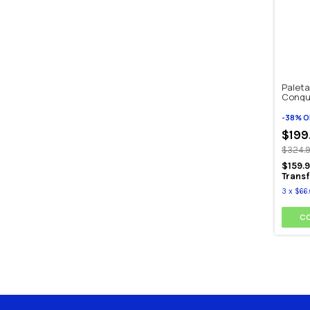
Paleta
Conqu
-
38
%
O
$199
$324.
$159.
Transf
3
x
$66