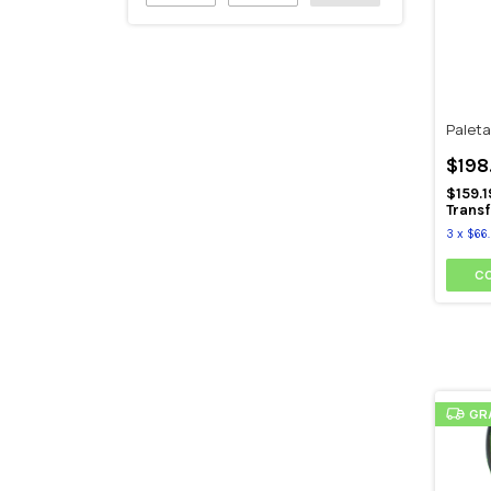
Paleta
$198
$159.
Transf
3
x
$66
GR