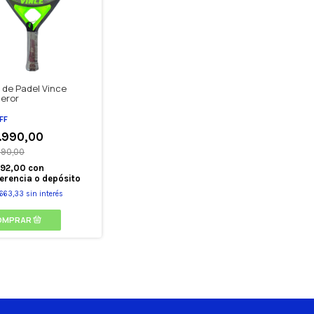
 de Padel Vince
eror
FF
.990,00
990,00
992,00
con
erencia o depósito
.663,33
sin interés