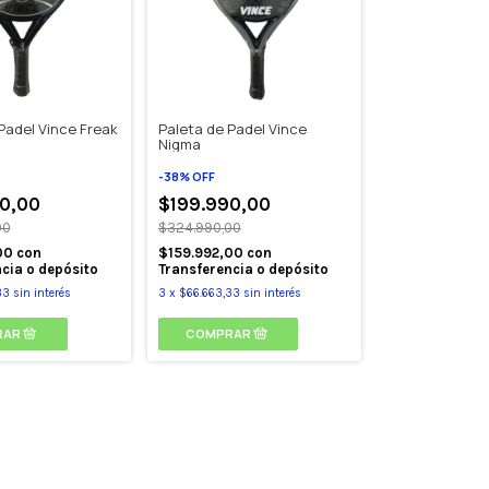
Padel Vince Freak
Paleta de Padel Vince
Nigma
-
38
%
OFF
0,00
$199.990,00
00
$324.990,00
00
con
$159.992,00
con
cia o depósito
Transferencia o depósito
33
sin interés
3
x
$66.663,33
sin interés