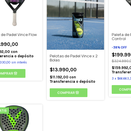
 de Padel Vince Flow
Paleta de 
Control
.990,00
-
38
%
OFF
192,00
con
$199.99
Pelotas de Padel Vince x 2
erencia o depósito
Bolas
$324.990,
.330,00
sin interés
$159.992,
$13.990,00
Transferen
$11.192,00
con
3
x
$66.663,
Transferencia o depósito
ATIS