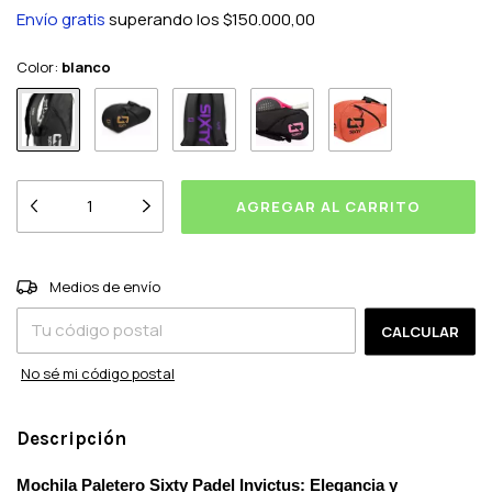
Envío gratis
superando los
$150.000,00
Color:
blanco
CAMBIAR CP
Entregas para el CP:
Medios de envío
CALCULAR
No sé mi código postal
Descripción
Mochila Paletero
Sixty
Padel
Invictus
: Elegancia y