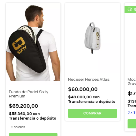
G
Neceser Heroes Atlas
Moch
Grav
$60.000,00
Funda de Padel Sixty
$17
Premium
$48.000,00
con
$13
Transferencia o depósito
$69.200,00
Tran
3
x
$
$55.360,00
con
Transferencia o depósito
5 colores