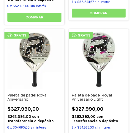
6
x
$58.831,67
sin interés
6
x
$52.165,00
sin interés
GRATIS
GRATIS
Paleta de padel Royal
Paleta de padel Royal
Aniversario
Aniversario Light
$327.990,00
$327.990,00
$262.392,00
con
$262.392,00
con
Transferencia o depósito
Transferencia o depósito
6
x
$54.665,00
sin interés
6
x
$54.665,00
sin interés