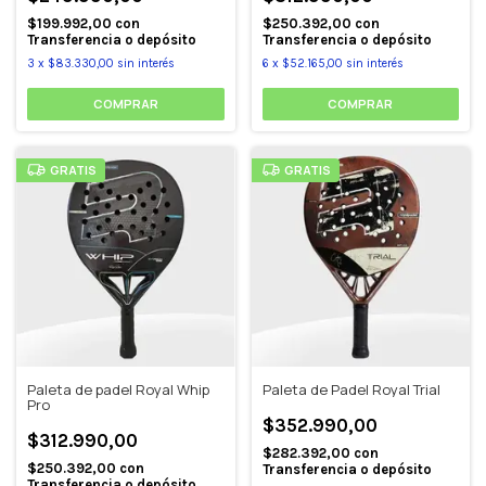
$199.992,00
con
$250.392,00
con
Transferencia o depósito
Transferencia o depósito
3
x
$83.330,00
sin interés
6
x
$52.165,00
sin interés
GRATIS
GRATIS
Paleta de padel Royal Whip
Paleta de Padel Royal Trial
Pro
$352.990,00
$312.990,00
$282.392,00
con
$250.392,00
con
Transferencia o depósito
Transferencia o depósito