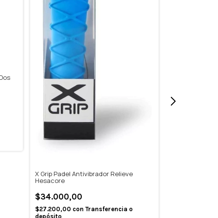
 Dos
Paleta de Padel
$134.990,0
$107.992,00
c
depósito
3
x
$44.996,67
sin 
X Grip Padel Antivibrador Relieve
Hesacore
$34.000,00
$27.200,00
con
Transferencia o
depósito