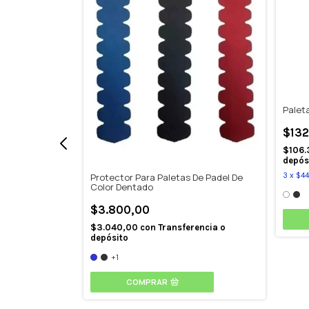
Doha
Paleta
$132
erencia o
$106.
depós
3
x
$44
Protector Para Paletas De Padel De
Color Dentado
$3.800,00
$3.040,00
con
Transferencia o
depósito
+1
COMPRAR