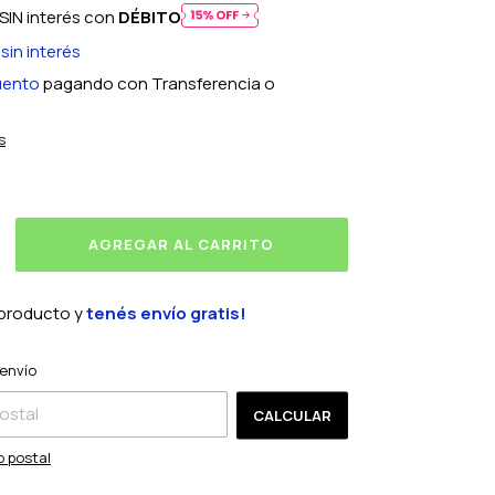
SIN interés con
DÉBITO
sin interés
uento
pagando con Transferencia o
s
 producto y
tenés envío gratis!
CAMBIAR CP
l CP:
envío
CALCULAR
o postal