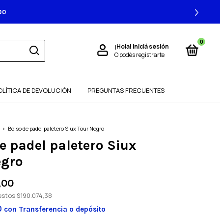
BONANDO CON TRANSFERENCIA
0
¡Hola!
Iniciá sesión
O podés registrarte
OLÍTICA DE DEVOLUCIÓN
PREGUNTAS FRECUENTES
>
Bolso de padel paletero Siux Tour Negro
e padel paletero Siux
egro
,00
uestos
$190.074,38
0
con
Transferencia o depósito