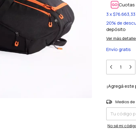
Cuotas 
3
x
$76.663,33
20% de desc
depósito
Ver más detalle
Envío gratis
¡Agregá este
Entregas para e
Medios de 
No sé mi códig