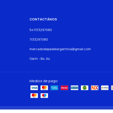
CONTACTÁNOS
541133297080
1133297080
mercadodepadelargentina@gmail.com
Garin - Bs. As.
Medios de pago
Copyright Mercado de Padel - 27319752485 - 2026. Todos los dere