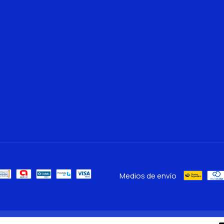
Medios de envío
chos reservados.
Defensa de las y los consumidores. Para reclamos
ingresá acá.
/
Botó