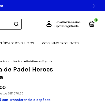
0
¡Hola!
Iniciá sesión
O podés registrarte
OLÍTICA DE DEVOLUCIÓN
PREGUNTAS FRECUENTES
Mochilas
>
Mochila de Padel Heroes Olympia
a de Padel Heroes
a
,00
uestos
$111.570,25
0
con
Transferencia o depósito