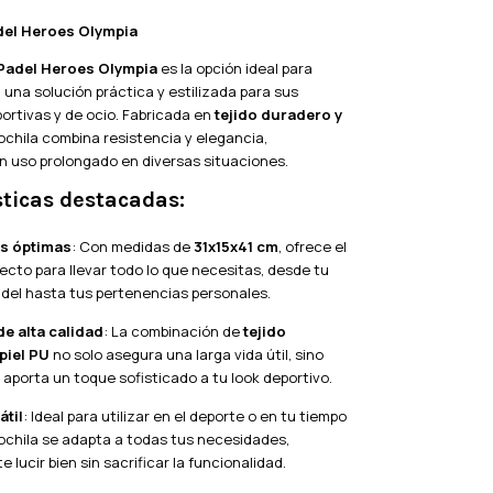
del Heroes Olympia
Padel Heroes Olympia
es la opción ideal para
una solución práctica y estilizada para sus
ortivas y de ocio. Fabricada en
tejido duradero y
ochila combina resistencia y elegancia,
n uso prolongado en diversas situaciones.
sticas destacadas:
s óptimas
: Con medidas de
31x15x41 cm
, ofrece el
ecto para llevar todo lo que necesitas, desde tu
del hasta tus pertenencias personales.
de alta calidad
: La combinación de
tejido
piel PU
no solo asegura una larga vida útil, sino
aporta un toque sofisticado a tu look deportivo.
átil
: Ideal para utilizar en el deporte o en tu tiempo
mochila se adapta a todas tus necesidades,
 lucir bien sin sacrificar la funcionalidad.