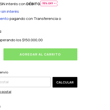
SIN interés con
DÉBITO
0
sin interés
uento
pagando con Transferencia o
s
uperando los
$150.000,00
CAMBIAR CP
l CP:
envío
CALCULAR
o postal
n