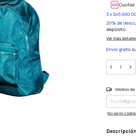
Cuotas 
3
x
$45.000,0
20% de desc
depósito
Ver más detalle
Envío gratis
s
Entregas para e
Medios de 
No sé mi códig
Descripció