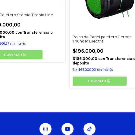
Paletero Starvie Titania Line
0.000,00
.000,00
con
Transferencia o
Bolso de Padel paletero Heroes
ito
Thunder Ellectra
666,67
sin interés
$195.000,00
$156.000,00
con
Transferencia 
depósito
3
x
$65.000,00
sin interés