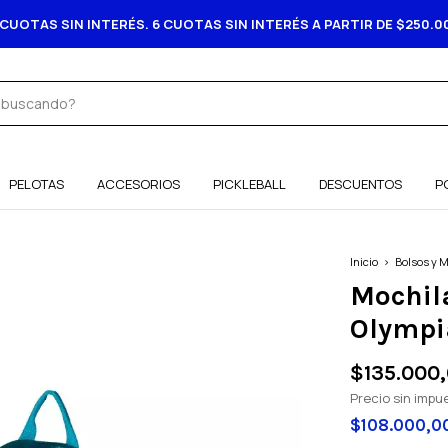
20% DESCUENTO ABONANDO CON TRANSFERENCIA
PELOTAS
ACCESORIOS
PICKLEBALL
DESCUENTOS
P
Inicio
>
Bolsos y 
Mochil
Olympi
$135.000
Precio sin imp
$108.000,0