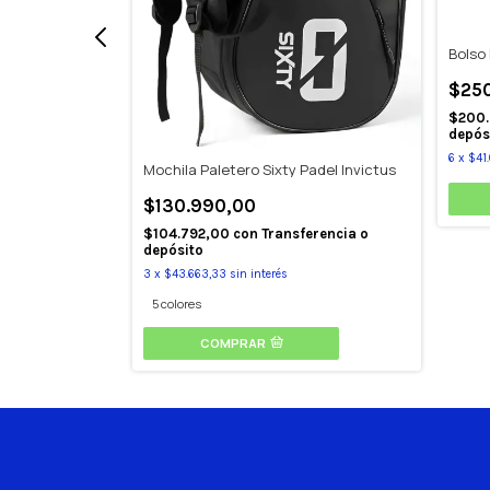
Bolso 
$25
$200
depós
6
x
$41.
Mochila Paletero Sixty Padel Invictus
remium
$130.990,00
$104.792,00
con
Transferencia o
depósito
erencia o
3
x
$43.663,33
sin interés
5 colores
COMPRAR