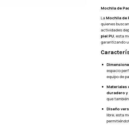
Mochila de Pa
La
Mochila de 
quienes buscan 
actividades dep
piel PU
, esta m
garantizando u
Caracterí
Dimensione
espacio perf
equipo de pa
Materiales 
duradero y 
que también 
Diseño vers
libre, esta 
permitiéndote